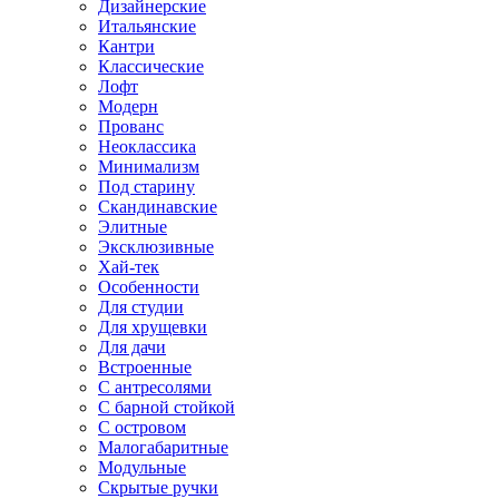
Дизайнерские
Итальянские
Кантри
Классические
Лофт
Модерн
Прованс
Неоклассика
Минимализм
Под старину
Скандинавские
Элитные
Эксклюзивные
Хай-тек
Особенности
Для студии
Для хрущевки
Для дачи
Встроенные
С антресолями
С барной стойкой
С островом
Малогабаритные
Модульные
Скрытые ручки