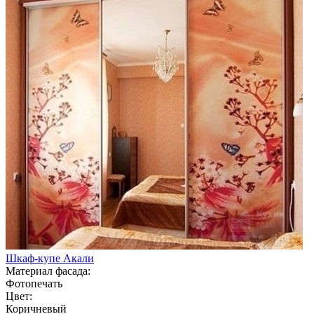
Шкаф-купе Акали
Материал фасада:
Фотопечать
Цвет:
Коричневый