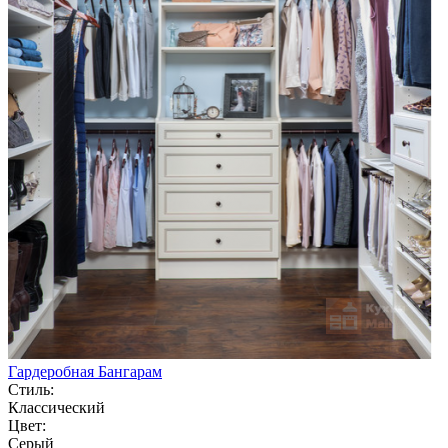
Гардеробная Бангарам
Стиль:
Классический
Цвет:
Серый