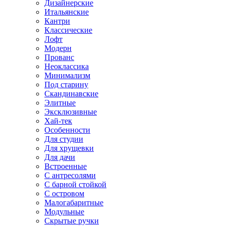
Дизайнерские
Итальянские
Кантри
Классические
Лофт
Модерн
Прованс
Неоклассика
Минимализм
Под старину
Скандинавские
Элитные
Эксклюзивные
Хай-тек
Особенности
Для студии
Для хрущевки
Для дачи
Встроенные
С антресолями
С барной стойкой
С островом
Малогабаритные
Модульные
Скрытые ручки