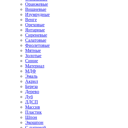
Оранжевые
Вишневые
Изумрудные
Венге
Ореховые
Янтарные
Сиреневые
Салатовые
Фиолетовые
Мятные
Золотые
Синие
Материал
МДФ
Эмаль
Акрил
Береза
Дерево
Дуб
ЛДСП
Массив
Пластик
Шпон
Экошпон
С патиной