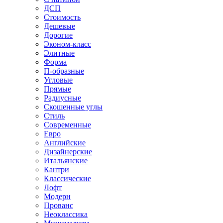
ДСП
Стоимость
Дешевые
Дорогие
Эконом-класс
Элитные
Форма
П-образные
Угловые
Прямые
Радиусные
Скошенные углы
Стиль
Современные
Евро
Английские
Дизайнерские
Итальянские
Кантри
Классические
Лофт
Модерн
Прованс
Неоклассика