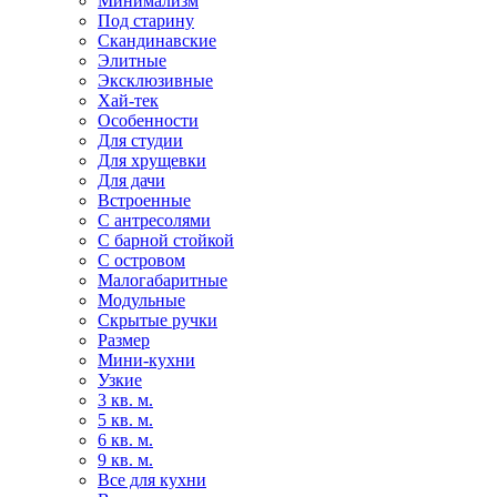
Минимализм
Под старину
Скандинавские
Элитные
Эксклюзивные
Хай-тек
Особенности
Для студии
Для хрущевки
Для дачи
Встроенные
С антресолями
С барной стойкой
С островом
Малогабаритные
Модульные
Скрытые ручки
Размер
Мини-кухни
Узкие
3 кв. м.
5 кв. м.
6 кв. м.
9 кв. м.
Все для кухни