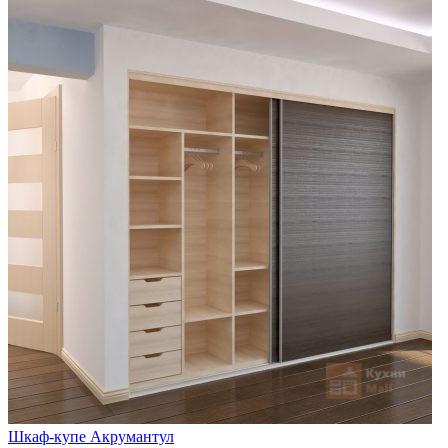
Шкаф-купе Акрумантул