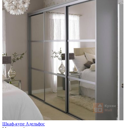
Шкаф-купе Адельфос