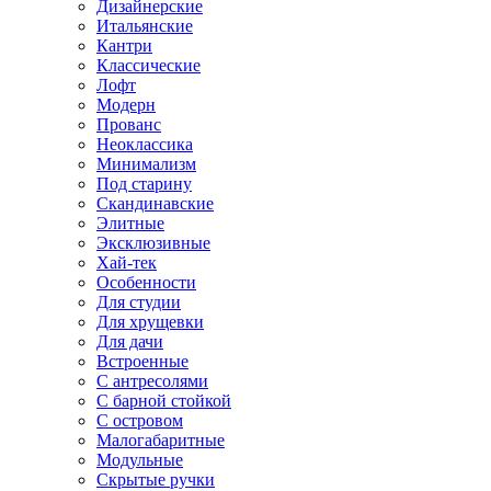
Дизайнерские
Итальянские
Кантри
Классические
Лофт
Модерн
Прованс
Неоклассика
Минимализм
Под старину
Скандинавские
Элитные
Эксклюзивные
Хай-тек
Особенности
Для студии
Для хрущевки
Для дачи
Встроенные
С антресолями
С барной стойкой
С островом
Малогабаритные
Модульные
Скрытые ручки