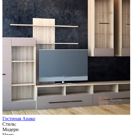
Гостиная Анако
Стиль:
Модерн
Цвет: