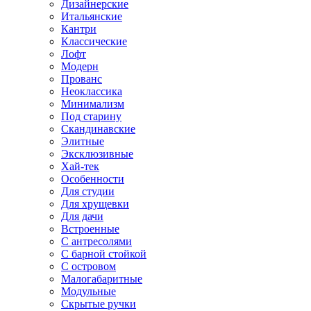
Дизайнерские
Итальянские
Кантри
Классические
Лофт
Модерн
Прованс
Неоклассика
Минимализм
Под старину
Скандинавские
Элитные
Эксклюзивные
Хай-тек
Особенности
Для студии
Для хрущевки
Для дачи
Встроенные
С антресолями
С барной стойкой
С островом
Малогабаритные
Модульные
Скрытые ручки