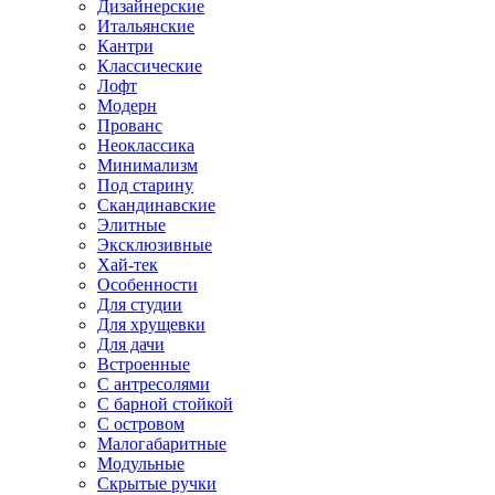
Дизайнерские
Итальянские
Кантри
Классические
Лофт
Модерн
Прованс
Неоклассика
Минимализм
Под старину
Скандинавские
Элитные
Эксклюзивные
Хай-тек
Особенности
Для студии
Для хрущевки
Для дачи
Встроенные
С антресолями
С барной стойкой
С островом
Малогабаритные
Модульные
Скрытые ручки