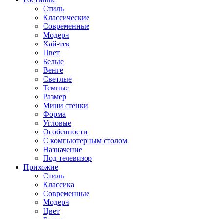
Стиль
Классические
Современные
Модерн
Хай-тек
Цвет
Белые
Венге
Светлые
Темные
Размер
Мини стенки
Форма
Угловые
Особенности
С компьютерным столом
Назначение
Под телевизор
Прихожие
Стиль
Классика
Современные
Модерн
Цвет