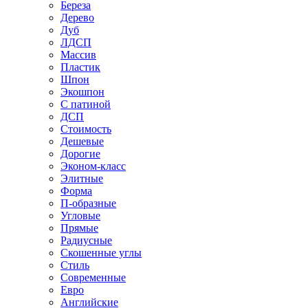
Береза
Дерево
Дуб
ЛДСП
Массив
Пластик
Шпон
Экошпон
С патиной
ДСП
Стоимость
Дешевые
Дорогие
Эконом-класс
Элитные
Форма
П-образные
Угловые
Прямые
Радиусные
Скошенные углы
Стиль
Современные
Евро
Английские