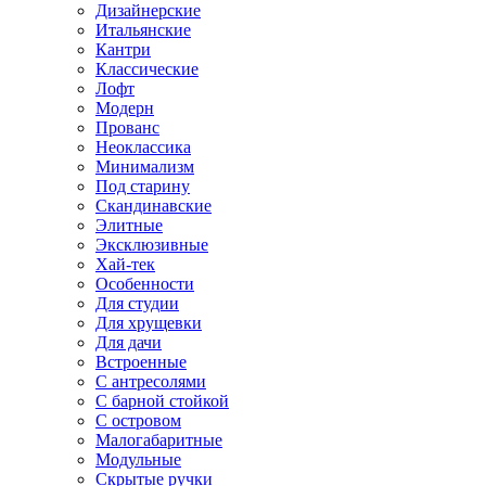
Дизайнерские
Итальянские
Кантри
Классические
Лофт
Модерн
Прованс
Неоклассика
Минимализм
Под старину
Скандинавские
Элитные
Эксклюзивные
Хай-тек
Особенности
Для студии
Для хрущевки
Для дачи
Встроенные
С антресолями
С барной стойкой
С островом
Малогабаритные
Модульные
Скрытые ручки