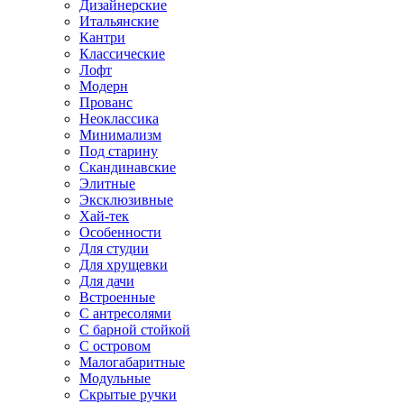
Дизайнерские
Итальянские
Кантри
Классические
Лофт
Модерн
Прованс
Неоклассика
Минимализм
Под старину
Скандинавские
Элитные
Эксклюзивные
Хай-тек
Особенности
Для студии
Для хрущевки
Для дачи
Встроенные
С антресолями
С барной стойкой
С островом
Малогабаритные
Модульные
Скрытые ручки