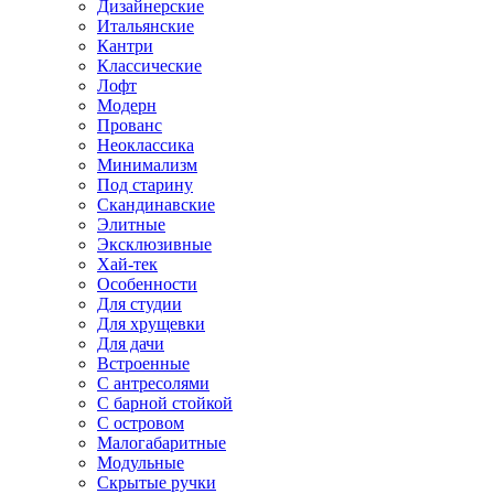
Дизайнерские
Итальянские
Кантри
Классические
Лофт
Модерн
Прованс
Неоклассика
Минимализм
Под старину
Скандинавские
Элитные
Эксклюзивные
Хай-тек
Особенности
Для студии
Для хрущевки
Для дачи
Встроенные
С антресолями
С барной стойкой
С островом
Малогабаритные
Модульные
Скрытые ручки