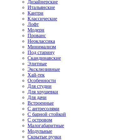
Дизайнерские
Итальянские
Кантри
Классические
Лофт
Модерн
Прованс
Неоклассика
Минимализм
Под старину
Скандинавские
Элитные
Эксклюзивные
Хай-тек
Особенности
Для студии
Для хрущевки
Для дачи
Встроенные
С антресолями
С барной стойкой
С островом
Малогабаритные
Модульные
Скрытые ручки