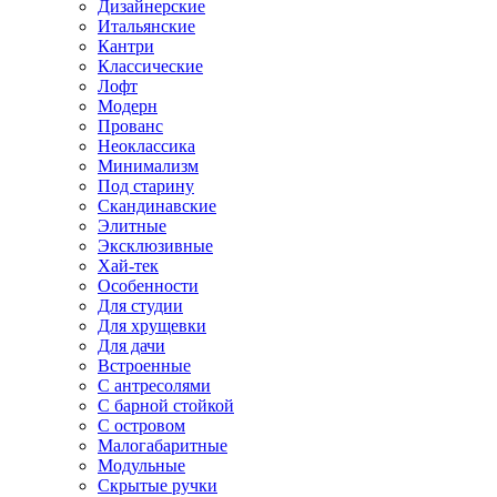
Дизайнерские
Итальянские
Кантри
Классические
Лофт
Модерн
Прованс
Неоклассика
Минимализм
Под старину
Скандинавские
Элитные
Эксклюзивные
Хай-тек
Особенности
Для студии
Для хрущевки
Для дачи
Встроенные
С антресолями
С барной стойкой
С островом
Малогабаритные
Модульные
Скрытые ручки