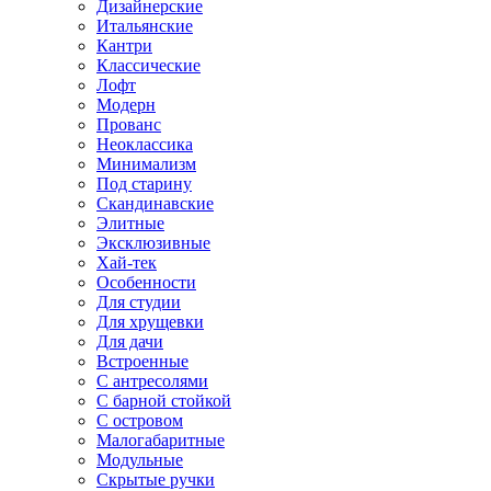
Дизайнерские
Итальянские
Кантри
Классические
Лофт
Модерн
Прованс
Неоклассика
Минимализм
Под старину
Скандинавские
Элитные
Эксклюзивные
Хай-тек
Особенности
Для студии
Для хрущевки
Для дачи
Встроенные
С антресолями
С барной стойкой
С островом
Малогабаритные
Модульные
Скрытые ручки