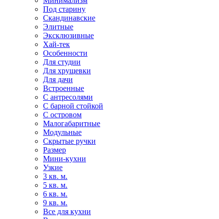
Минимализм
Под старину
Скандинавские
Элитные
Эксклюзивные
Хай-тек
Особенности
Для студии
Для хрущевки
Для дачи
Встроенные
С антресолями
С барной стойкой
С островом
Малогабаритные
Модульные
Скрытые ручки
Размер
Мини-кухни
Узкие
3 кв. м.
5 кв. м.
6 кв. м.
9 кв. м.
Все для кухни