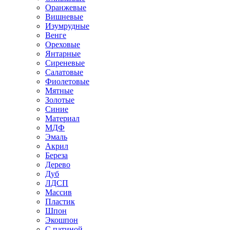
Оранжевые
Вишневые
Изумрудные
Венге
Ореховые
Янтарные
Сиреневые
Салатовые
Фиолетовые
Мятные
Золотые
Синие
Материал
МДФ
Эмаль
Акрил
Береза
Дерево
Дуб
ЛДСП
Массив
Пластик
Шпон
Экошпон
С патиной