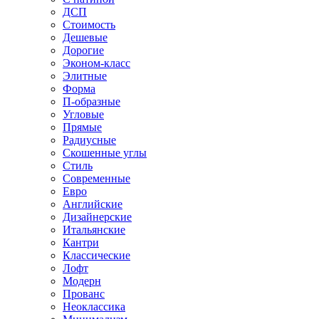
ДСП
Стоимость
Дешевые
Дорогие
Эконом-класс
Элитные
Форма
П-образные
Угловые
Прямые
Радиусные
Скошенные углы
Стиль
Современные
Евро
Английские
Дизайнерские
Итальянские
Кантри
Классические
Лофт
Модерн
Прованс
Неоклассика