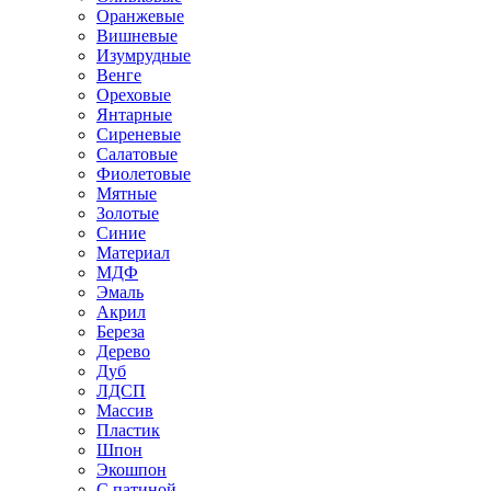
Оранжевые
Вишневые
Изумрудные
Венге
Ореховые
Янтарные
Сиреневые
Салатовые
Фиолетовые
Мятные
Золотые
Синие
Материал
МДФ
Эмаль
Акрил
Береза
Дерево
Дуб
ЛДСП
Массив
Пластик
Шпон
Экошпон
С патиной