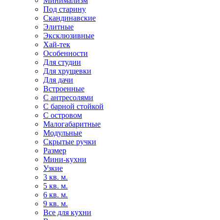
Минимализм
Под старину
Скандинавские
Элитные
Эксклюзивные
Хай-тек
Особенности
Для студии
Для хрущевки
Для дачи
Встроенные
С антресолями
С барной стойкой
С островом
Малогабаритные
Модульные
Скрытые ручки
Размер
Мини-кухни
Узкие
3 кв. м.
5 кв. м.
6 кв. м.
9 кв. м.
Все для кухни