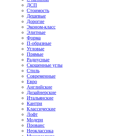
ДСП
Стоимость
Дешевые
Дорогие
Эконом-класс
Элитные
Форма
П-образные
Угловые
Прямые
Радиусные
Скошенные углы
Стиль
Современные
Евро
Английские
Дизайнерские
Итальянские
Кантри
Классические
Лофт
Модерн
Прованс
Неоклассика