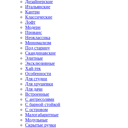
Дизайнерские
Итальянские
Кантри
Классические
Лофт
Модерн
Прованс
Неоклассика
Минимализм
Под старину
Скандинавские
Элитные
Эксклюзивные
Хай-тек
Особенности
Для студии
Для хрущевки
Для дачи
Встроенные
С антресолями
С барной стойкой
С островом
Малогабаритные
Модульные
Скрытые ручки