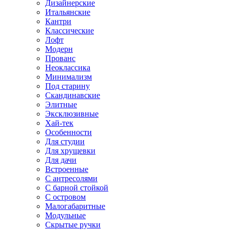
Дизайнерские
Итальянские
Кантри
Классические
Лофт
Модерн
Прованс
Неоклассика
Минимализм
Под старину
Скандинавские
Элитные
Эксклюзивные
Хай-тек
Особенности
Для студии
Для хрущевки
Для дачи
Встроенные
С антресолями
С барной стойкой
С островом
Малогабаритные
Модульные
Скрытые ручки