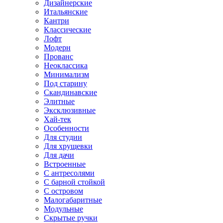
Дизайнерские
Итальянские
Кантри
Классические
Лофт
Модерн
Прованс
Неоклассика
Минимализм
Под старину
Скандинавские
Элитные
Эксклюзивные
Хай-тек
Особенности
Для студии
Для хрущевки
Для дачи
Встроенные
С антресолями
С барной стойкой
С островом
Малогабаритные
Модульные
Скрытые ручки