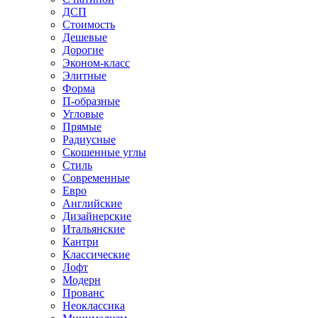
ДСП
Стоимость
Дешевые
Дорогие
Эконом-класс
Элитные
Форма
П-образные
Угловые
Прямые
Радиусные
Скошенные углы
Стиль
Современные
Евро
Английские
Дизайнерские
Итальянские
Кантри
Классические
Лофт
Модерн
Прованс
Неоклассика