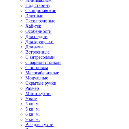
Минимализм
Под старину
Скандинавские
Элитные
Эксклюзивные
Хай-тек
Особенности
Для студии
Для хрущевки
Для дачи
Встроенные
С антресолями
С барной стойкой
С островом
Малогабаритные
Модульные
Скрытые ручки
Размер
Мини-кухни
Узкие
3 кв. м.
5 кв. м.
6 кв. м.
9 кв. м.
Все для кухни