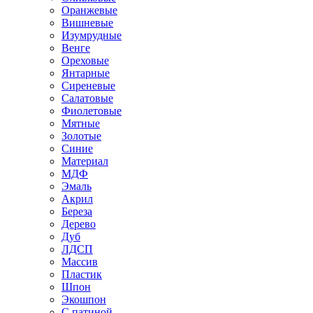
Оранжевые
Вишневые
Изумрудные
Венге
Ореховые
Янтарные
Сиреневые
Салатовые
Фиолетовые
Мятные
Золотые
Синие
Материал
МДФ
Эмаль
Акрил
Береза
Дерево
Дуб
ЛДСП
Массив
Пластик
Шпон
Экошпон
С патиной