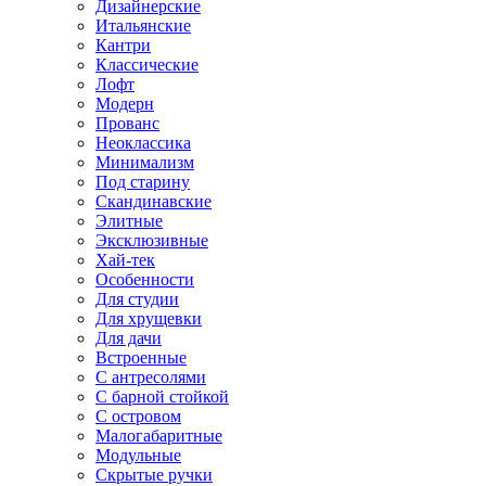
Дизайнерские
Итальянские
Кантри
Классические
Лофт
Модерн
Прованс
Неоклассика
Минимализм
Под старину
Скандинавские
Элитные
Эксклюзивные
Хай-тек
Особенности
Для студии
Для хрущевки
Для дачи
Встроенные
С антресолями
С барной стойкой
С островом
Малогабаритные
Модульные
Скрытые ручки