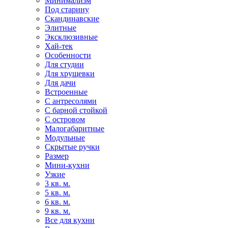
Минимализм
Под старину
Скандинавские
Элитные
Эксклюзивные
Хай-тек
Особенности
Для студии
Для хрущевки
Для дачи
Встроенные
С антресолями
С барной стойкой
С островом
Малогабаритные
Модульные
Скрытые ручки
Размер
Мини-кухни
Узкие
3 кв. м.
5 кв. м.
6 кв. м.
9 кв. м.
Все для кухни