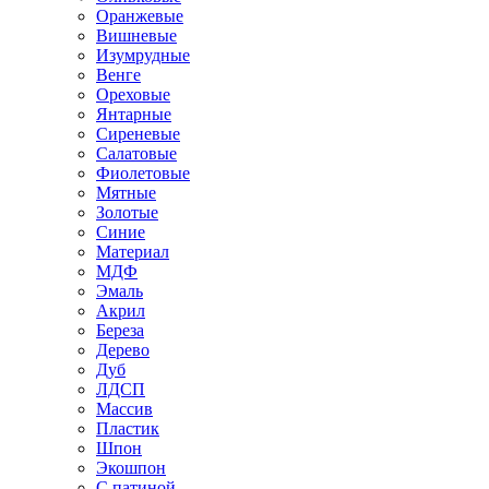
Оранжевые
Вишневые
Изумрудные
Венге
Ореховые
Янтарные
Сиреневые
Салатовые
Фиолетовые
Мятные
Золотые
Синие
Материал
МДФ
Эмаль
Акрил
Береза
Дерево
Дуб
ЛДСП
Массив
Пластик
Шпон
Экошпон
С патиной