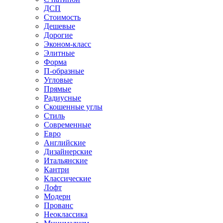
ДСП
Стоимость
Дешевые
Дорогие
Эконом-класс
Элитные
Форма
П-образные
Угловые
Прямые
Радиусные
Скошенные углы
Стиль
Современные
Евро
Английские
Дизайнерские
Итальянские
Кантри
Классические
Лофт
Модерн
Прованс
Неоклассика