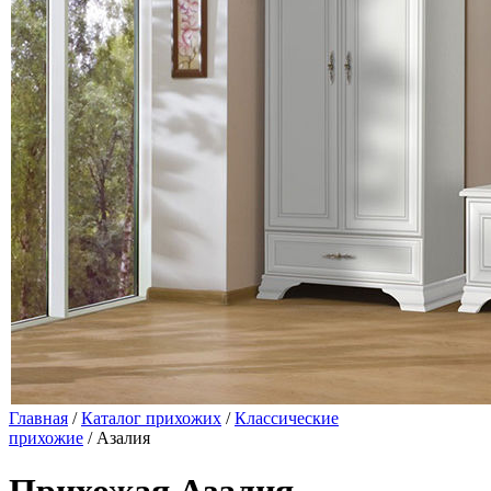
Главная
/
Каталог прихожих
/
Классические
прихожие
/ Азалия