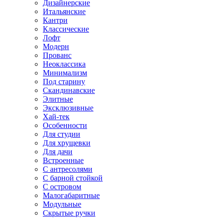
Дизайнерские
Итальянские
Кантри
Классические
Лофт
Модерн
Прованс
Неоклассика
Минимализм
Под старину
Скандинавские
Элитные
Эксклюзивные
Хай-тек
Особенности
Для студии
Для хрущевки
Для дачи
Встроенные
С антресолями
С барной стойкой
С островом
Малогабаритные
Модульные
Скрытые ручки