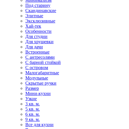
Минимализм
Под старину
Скандинавские
Элитные
Эксклюзивные
Хай-тек
Особенности
Для студии
Для хрущевки
Для дачи
Встроенные
С антресолями
С барной стойкой
С островом
Малогабаритные
Модульные
Скрытые ручки
Размер
Мини-кухни
Узкие
3 кв. м.
5 кв. м.
6 кв. м.
9 кв. м.
Все для кухни