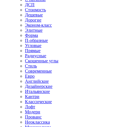
ДСП
Стоимость
Дешевые
Дорогие
Эконом-класс
Элитные
Форма
П-образные
Угловые
Прямые
Радиусные
Скошенные углы
Стиль
Современные
Евро
Английские
Дизайнерские
Итальянские
Кантри
Классические
Лофт
Модерн
Прованс
Неоклассика