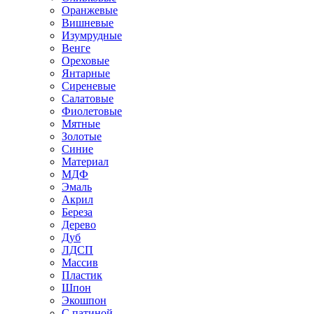
Оранжевые
Вишневые
Изумрудные
Венге
Ореховые
Янтарные
Сиреневые
Салатовые
Фиолетовые
Мятные
Золотые
Синие
Материал
МДФ
Эмаль
Акрил
Береза
Дерево
Дуб
ЛДСП
Массив
Пластик
Шпон
Экошпон
С патиной