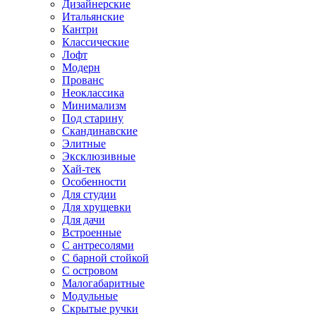
Дизайнерские
Итальянские
Кантри
Классические
Лофт
Модерн
Прованс
Неоклассика
Минимализм
Под старину
Скандинавские
Элитные
Эксклюзивные
Хай-тек
Особенности
Для студии
Для хрущевки
Для дачи
Встроенные
С антресолями
С барной стойкой
С островом
Малогабаритные
Модульные
Скрытые ручки