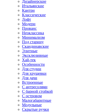
Дизайнерские
Итальянские
Кантри
Классические
Лофт
Модерн
Прованс
Неоклассика
Минимализм
Под старину
Скандинавские
Элитные
Эксклюзивные
Хай-тек
Особенности
Для студии
Для хрущевки
Для дачи
Встроенные
С антресолями
С барной стойкой
С островом
Малогабаритные
Модульные
Скрытые ручки