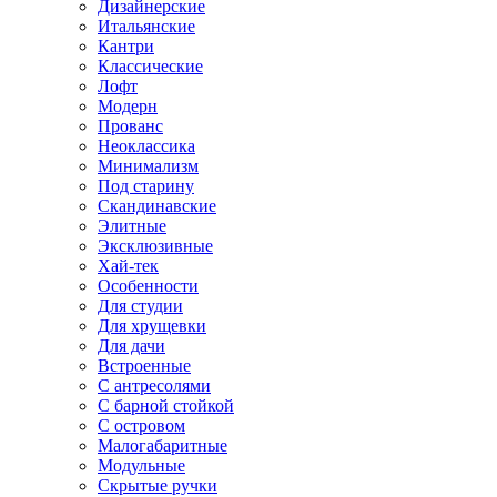
Дизайнерские
Итальянские
Кантри
Классические
Лофт
Модерн
Прованс
Неоклассика
Минимализм
Под старину
Скандинавские
Элитные
Эксклюзивные
Хай-тек
Особенности
Для студии
Для хрущевки
Для дачи
Встроенные
С антресолями
С барной стойкой
С островом
Малогабаритные
Модульные
Скрытые ручки