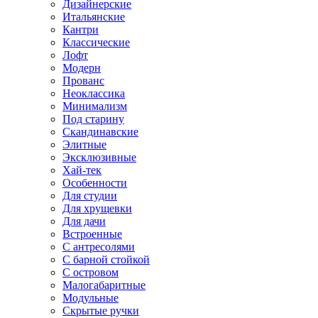
Дизайнерские
Итальянские
Кантри
Классические
Лофт
Модерн
Прованс
Неоклассика
Минимализм
Под старину
Скандинавские
Элитные
Эксклюзивные
Хай-тек
Особенности
Для студии
Для хрущевки
Для дачи
Встроенные
С антресолями
С барной стойкой
С островом
Малогабаритные
Модульные
Скрытые ручки