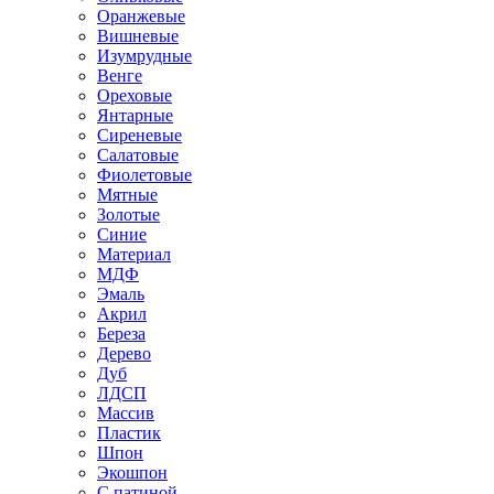
Оранжевые
Вишневые
Изумрудные
Венге
Ореховые
Янтарные
Сиреневые
Салатовые
Фиолетовые
Мятные
Золотые
Синие
Материал
МДФ
Эмаль
Акрил
Береза
Дерево
Дуб
ЛДСП
Массив
Пластик
Шпон
Экошпон
С патиной