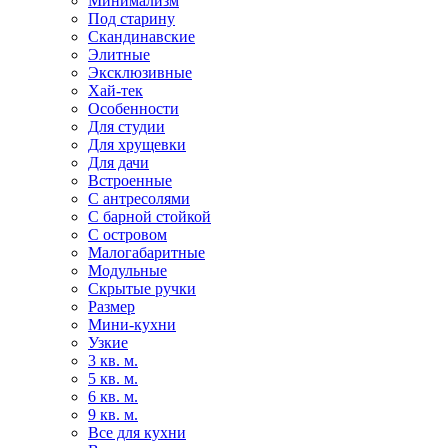
Минимализм
Под старину
Скандинавские
Элитные
Эксклюзивные
Хай-тек
Особенности
Для студии
Для хрущевки
Для дачи
Встроенные
С антресолями
С барной стойкой
С островом
Малогабаритные
Модульные
Скрытые ручки
Размер
Мини-кухни
Узкие
3 кв. м.
5 кв. м.
6 кв. м.
9 кв. м.
Все для кухни