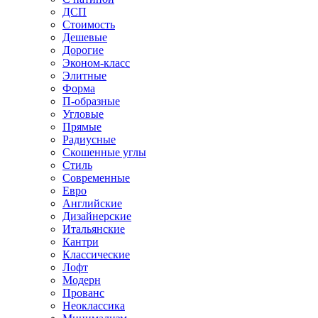
ДСП
Стоимость
Дешевые
Дорогие
Эконом-класс
Элитные
Форма
П-образные
Угловые
Прямые
Радиусные
Скошенные углы
Стиль
Современные
Евро
Английские
Дизайнерские
Итальянские
Кантри
Классические
Лофт
Модерн
Прованс
Неоклассика