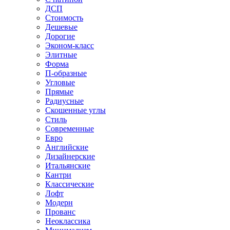
ДСП
Стоимость
Дешевые
Дорогие
Эконом-класс
Элитные
Форма
П-образные
Угловые
Прямые
Радиусные
Скошенные углы
Стиль
Современные
Евро
Английские
Дизайнерские
Итальянские
Кантри
Классические
Лофт
Модерн
Прованс
Неоклассика