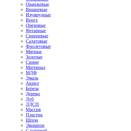
Оранжевые
Вишневые
Изумрудные
Венге
Ореховые
Янтарные
Сиреневые
Салатовые
Фиолетовые
Мятные
Золотые
Синие
Материал
МДФ
Эмаль
Акрил
Береза
Дерево
Дуб
ЛДСП
Массив
Пластик
Шпон
Экошпон
С патиной