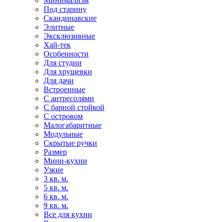
Минимализм
Под старину
Скандинавские
Элитные
Эксклюзивные
Хай-тек
Особенности
Для студии
Для хрущевки
Для дачи
Встроенные
С антресолями
С барной стойкой
С островом
Малогабаритные
Модульные
Скрытые ручки
Размер
Мини-кухни
Узкие
3 кв. м.
5 кв. м.
6 кв. м.
9 кв. м.
Все для кухни