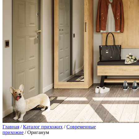
Главная
/
Каталог прихожих
/
Современные
прихожие
/ Ориганум