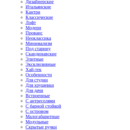
Дизайнерские
Итальянские
Кантри
Классические
Лофт
Модерн
Прованс
Неоклассика
Минимализм
Под старину
Скандинавские
Элитные
Эксклюзивные
Хай-тек
Особенности
Для студии
Для хрущевки
Для дачи
Встроенные
С антресолями
С барной стойкой
С островом
Малогабаритные
Модульные
Скрытые ручки