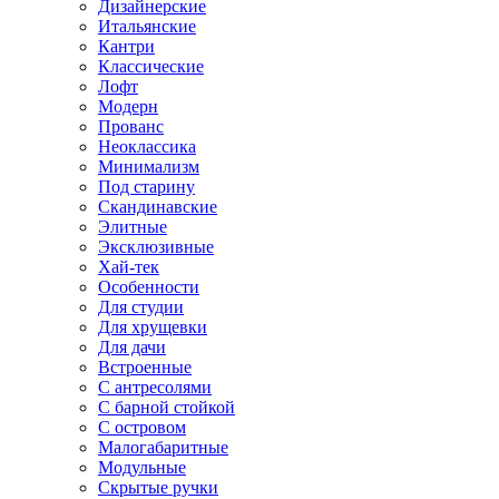
Дизайнерские
Итальянские
Кантри
Классические
Лофт
Модерн
Прованс
Неоклассика
Минимализм
Под старину
Скандинавские
Элитные
Эксклюзивные
Хай-тек
Особенности
Для студии
Для хрущевки
Для дачи
Встроенные
С антресолями
С барной стойкой
С островом
Малогабаритные
Модульные
Скрытые ручки