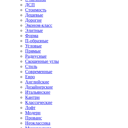
ДСП
Стоимость
Дешевые
Дорогие
Эконом-класс
Элитные
Форма
П-образные
Угловые
Прямые
Радиусные
Скошенные углы
Стиль
Современные
Евро
Английские
Дизайнерские
Итальянские
Кантри
Классические
Лофт
Модерн
Прованс
Неоклассика