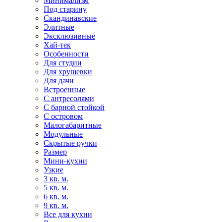
Минимализм
Под старину
Скандинавские
Элитные
Эксклюзивные
Хай-тек
Особенности
Для студии
Для хрущевки
Для дачи
Встроенные
С антресолями
С барной стойкой
С островом
Малогабаритные
Модульные
Скрытые ручки
Размер
Мини-кухни
Узкие
3 кв. м.
5 кв. м.
6 кв. м.
9 кв. м.
Все для кухни