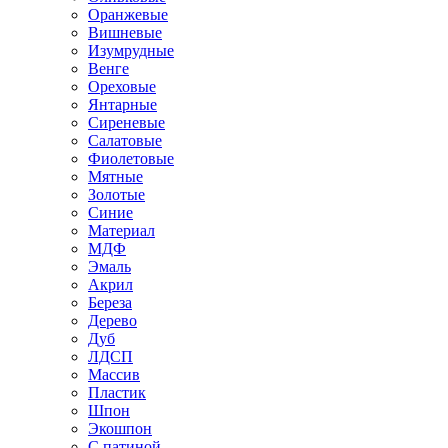
Оранжевые
Вишневые
Изумрудные
Венге
Ореховые
Янтарные
Сиреневые
Салатовые
Фиолетовые
Мятные
Золотые
Синие
Материал
МДФ
Эмаль
Акрил
Береза
Дерево
Дуб
ЛДСП
Массив
Пластик
Шпон
Экошпон
С патиной