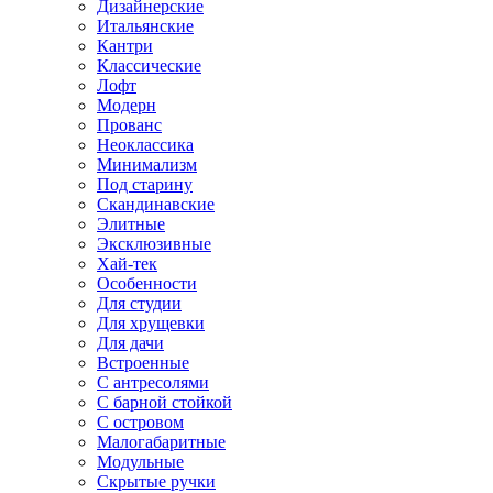
Дизайнерские
Итальянские
Кантри
Классические
Лофт
Модерн
Прованс
Неоклассика
Минимализм
Под старину
Скандинавские
Элитные
Эксклюзивные
Хай-тек
Особенности
Для студии
Для хрущевки
Для дачи
Встроенные
С антресолями
С барной стойкой
С островом
Малогабаритные
Модульные
Скрытые ручки