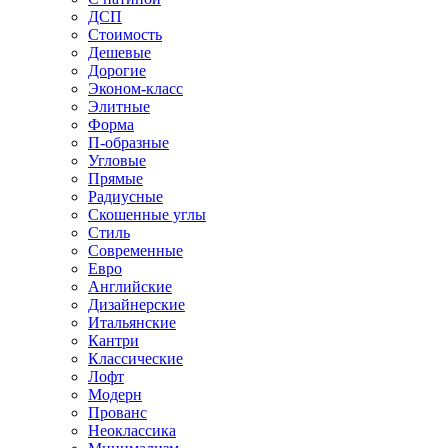
ДСП
Стоимость
Дешевые
Дорогие
Эконом-класс
Элитные
Форма
П-образные
Угловые
Прямые
Радиусные
Скошенные углы
Стиль
Современные
Евро
Английские
Дизайнерские
Итальянские
Кантри
Классические
Лофт
Модерн
Прованс
Неоклассика