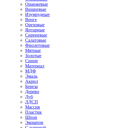
Оранжевые
Вишневые
Изумрудные
Венге
Ореховые
Янтарные
Сиреневые
Салатовые
Фиолетовые
Мятные
Золотые
Синие
Материал
МДФ
Эмаль
Акрил
Береза
Дерево
Дуб
ЛДСП
Массив
Пластик
Шпон
Экошпон
С патиной