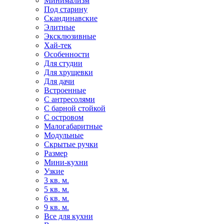
Минимализм
Под старину
Скандинавские
Элитные
Эксклюзивные
Хай-тек
Особенности
Для студии
Для хрущевки
Для дачи
Встроенные
С антресолями
С барной стойкой
С островом
Малогабаритные
Модульные
Скрытые ручки
Размер
Мини-кухни
Узкие
3 кв. м.
5 кв. м.
6 кв. м.
9 кв. м.
Все для кухни