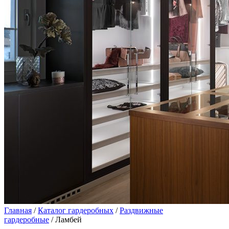
Главная
/
Каталог гардеробных
/
Раздвижные
гардеробные
/ Ламбей