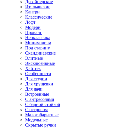
Дизайнерские
Итальянские
Кантри
Классические
Лофт
Модерн
Прованс
Неоклассика
Минимализм
Под старину
Скандинавские
Элитные
Эксклюзивные
Хай-тек
Особенности
Для студии
Для хрущевки
Для дачи
Встроенные
С антресолями
С барной стойкой
С островом
Малогабаритные
Модульные
Скрытые ручки