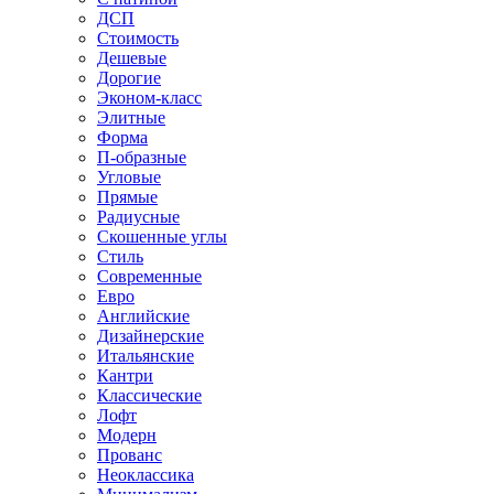
ДСП
Стоимость
Дешевые
Дорогие
Эконом-класс
Элитные
Форма
П-образные
Угловые
Прямые
Радиусные
Скошенные углы
Стиль
Современные
Евро
Английские
Дизайнерские
Итальянские
Кантри
Классические
Лофт
Модерн
Прованс
Неоклассика