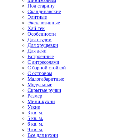
Минимализм
Под старину
Скандинавские
Элитные
Эксклюзивные
Хай-тек
Особенности
Для студии
Для хрущевки
Для дачи
Встроенные
С антресолями
С барной стойкой
С островом
Малогабаритные
Модульные
Скрытые ручки
Размер
Мини-кухни
Узкие
3 кв. м.
5 кв. м.
6 кв. м.
9 кв. м.
Все для кухни