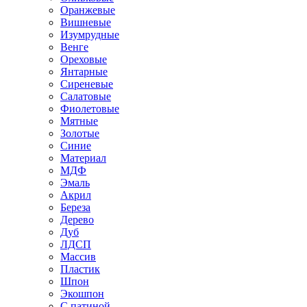
Оранжевые
Вишневые
Изумрудные
Венге
Ореховые
Янтарные
Сиреневые
Салатовые
Фиолетовые
Мятные
Золотые
Синие
Материал
МДФ
Эмаль
Акрил
Береза
Дерево
Дуб
ЛДСП
Массив
Пластик
Шпон
Экошпон
С патиной