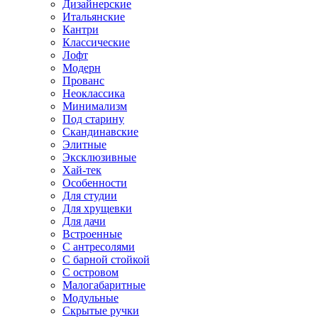
Дизайнерские
Итальянские
Кантри
Классические
Лофт
Модерн
Прованс
Неоклассика
Минимализм
Под старину
Скандинавские
Элитные
Эксклюзивные
Хай-тек
Особенности
Для студии
Для хрущевки
Для дачи
Встроенные
С антресолями
С барной стойкой
С островом
Малогабаритные
Модульные
Скрытые ручки