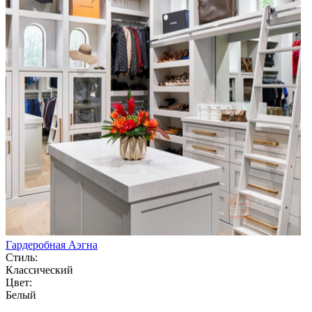
Гардеробная Аэгна
Стиль:
Классический
Цвет:
Белый