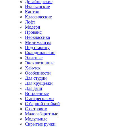
Дизайнерские
Итальянские
Кантри
Классические
Лофт
Модерн
Прованс
Неоклассика
Минимализм
Под старину
Скандинавские
Элитные
Эксклюзивные
Хай-тек
Особенности
Для студии
Для хрущевки
Для дачи
Встроенные
С антресолями
С барной стойкой
С островом
Малогабаритные
Модульные
Скрытые ручки