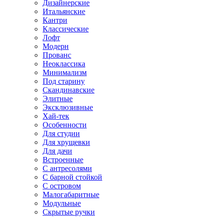
Дизайнерские
Итальянские
Кантри
Классические
Лофт
Модерн
Прованс
Неоклассика
Минимализм
Под старину
Скандинавские
Элитные
Эксклюзивные
Хай-тек
Особенности
Для студии
Для хрущевки
Для дачи
Встроенные
С антресолями
С барной стойкой
С островом
Малогабаритные
Модульные
Скрытые ручки