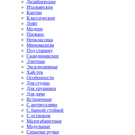
Дизайнерские
Итальянские
Кантри
Классические
Лофт
Модерн
Прованс
Неоклассика
Минимализм
Под старину
Скандинавские
Элитные
Эксклюзивные
Хай-тек
Особенности
Для студии
Для хрущевки
Для дачи
Встроенные
С антресолями
С барной стойкой
С островом
Малогабаритные
Модульные
Скрытые ручки