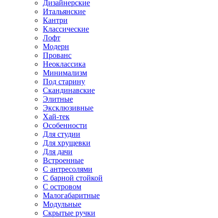
Дизайнерские
Итальянские
Кантри
Классические
Лофт
Модерн
Прованс
Неоклассика
Минимализм
Под старину
Скандинавские
Элитные
Эксклюзивные
Хай-тек
Особенности
Для студии
Для хрущевки
Для дачи
Встроенные
С антресолями
С барной стойкой
С островом
Малогабаритные
Модульные
Скрытые ручки