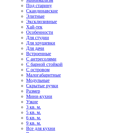
Минимализм
Под старину
Скандинавские
Элитные
Эксклюзивные
Хай-тек
Особенности
Для студии
Для хрущевки
Для дачи
Встроенные
С антресолями
С барной стойкой
С островом
Малогабаритные
Модульные
Скрытые ручки
Размер
Мини-кухни
Узкие
3 кв. м.
5 кв. м.
6 кв. м.
9 кв. м.
Все для кухни