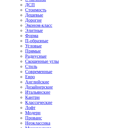
ДСП
Стоимость
Дешевые
Дорогие
Эконом-класс
Элитные
Форма
П-образные
Угловые
Прямые
Радиусные
Скошенные углы
Стиль
Современные
Евро
Английские
Дизайнерские
Итальянские
Кантри
Классические
Лофт
Модерн
Прованс
Неоклассика