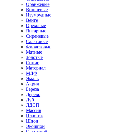
Оранжевые
Вишневые
Изумрудные
Венге
Ореховые
Янтарные
Сиреневые
Салатовые
Фиолетовые
Мятные
Золотые
Синие
Материал
МДФ
Эмаль
Акрил
Береза
Дерево
Дуб
ЛДСП
Массив
Пластик
Шпон
Экошпон
С патиной