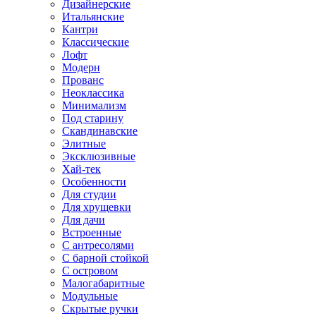
Дизайнерские
Итальянские
Кантри
Классические
Лофт
Модерн
Прованс
Неоклассика
Минимализм
Под старину
Скандинавские
Элитные
Эксклюзивные
Хай-тек
Особенности
Для студии
Для хрущевки
Для дачи
Встроенные
С антресолями
С барной стойкой
С островом
Малогабаритные
Модульные
Скрытые ручки