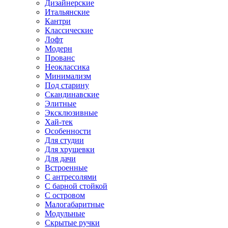
Дизайнерские
Итальянские
Кантри
Классические
Лофт
Модерн
Прованс
Неоклассика
Минимализм
Под старину
Скандинавские
Элитные
Эксклюзивные
Хай-тек
Особенности
Для студии
Для хрущевки
Для дачи
Встроенные
С антресолями
С барной стойкой
С островом
Малогабаритные
Модульные
Скрытые ручки