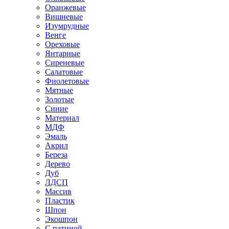
Оранжевые
Вишневые
Изумрудные
Венге
Ореховые
Янтарные
Сиреневые
Салатовые
Фиолетовые
Мятные
Золотые
Синие
Материал
МДФ
Эмаль
Акрил
Береза
Дерево
Дуб
ЛДСП
Массив
Пластик
Шпон
Экошпон
С патиной