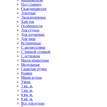
Минимализм
Под старину
Скандинавские
Элитные
Эксклюзивные
Хай-тек
Особенности
Для студии
Для хрущевки
Для дачи
Встроенные
С антресолями
С барной стойкой
С островом
Малогабаритные
Модульные
Скрытые ручки
Размер
Мини-кухни
Узкие
3 кв. м.
5 кв. м.
6 кв. м.
9 кв. м.
Все для кухни