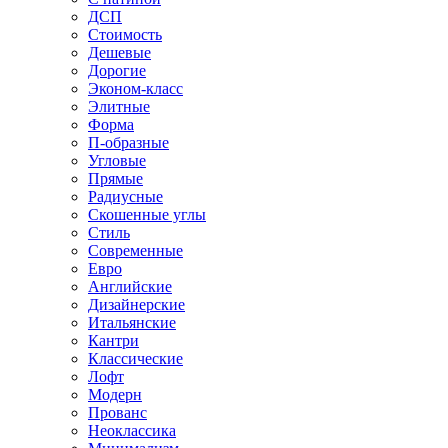
ДСП
Стоимость
Дешевые
Дорогие
Эконом-класс
Элитные
Форма
П-образные
Угловые
Прямые
Радиусные
Скошенные углы
Стиль
Современные
Евро
Английские
Дизайнерские
Итальянские
Кантри
Классические
Лофт
Модерн
Прованс
Неоклассика