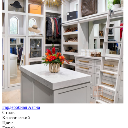
Гардеробная Аэгна
Стиль:
Классический
Цвет:
Белый