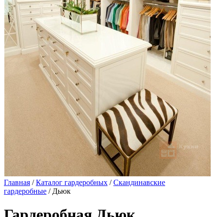
Главная
/
Каталог гардеробных
/
Скандинавские
гардеробные
/ Дьюк
Гардеробная Дьюк