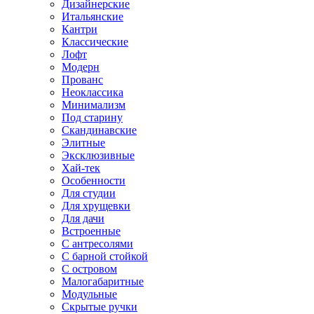
Дизайнерские
Итальянские
Кантри
Классические
Лофт
Модерн
Прованс
Неоклассика
Минимализм
Под старину
Скандинавские
Элитные
Эксклюзивные
Хай-тек
Особенности
Для студии
Для хрущевки
Для дачи
Встроенные
С антресолями
С барной стойкой
С островом
Малогабаритные
Модульные
Скрытые ручки