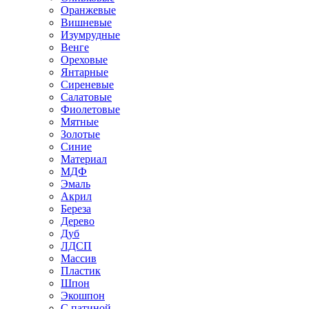
Оранжевые
Вишневые
Изумрудные
Венге
Ореховые
Янтарные
Сиреневые
Салатовые
Фиолетовые
Мятные
Золотые
Синие
Материал
МДФ
Эмаль
Акрил
Береза
Дерево
Дуб
ЛДСП
Массив
Пластик
Шпон
Экошпон
С патиной