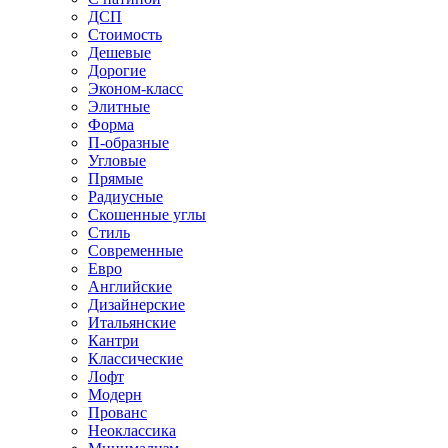
ДСП
Стоимость
Дешевые
Дорогие
Эконом-класс
Элитные
Форма
П-образные
Угловые
Прямые
Радиусные
Скошенные углы
Стиль
Современные
Евро
Английские
Дизайнерские
Итальянские
Кантри
Классические
Лофт
Модерн
Прованс
Неоклассика