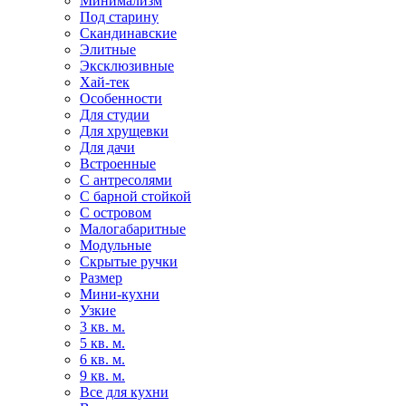
Минимализм
Под старину
Скандинавские
Элитные
Эксклюзивные
Хай-тек
Особенности
Для студии
Для хрущевки
Для дачи
Встроенные
С антресолями
С барной стойкой
С островом
Малогабаритные
Модульные
Скрытые ручки
Размер
Мини-кухни
Узкие
3 кв. м.
5 кв. м.
6 кв. м.
9 кв. м.
Все для кухни