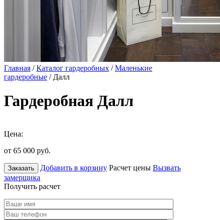
Главная
/
Каталог гардеробных
/
Маленькие
гардеробные
/ Далл
Гардеробная Далл
Цена:
от 65 000
руб.
Добавить в корзину
Расчет цены
Вызвать
Заказать
замерщика
Получить расчет